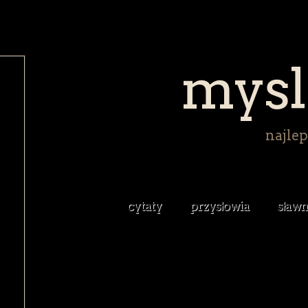
mysl
najlep
cytaty
przysłowia
sławn