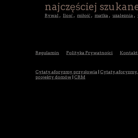
najczęściej szukane
Rywal
,
Ilosć
,
miłość
,
matka
,
uzaleznia
,
Regulamin
Polityka Prywatności
Kontakt
Cytaty aforyzmy przysłowia
|
Cytaty, aforyzmy,
projekty domów
|
CRM