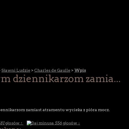
>
Sławni Ludzie
>
Charles de Gaulle
>
Wpis
m dziennikarzom zamia...
ennikarzom zamiast atramentu wycieka z pióra mocz.
81
głosów ↑
556
głosów ↓