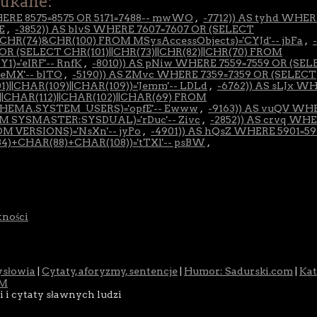
zukane:
HERE 8575=8575 OR 5171=7488-- mwWO
,
-7712)) AS tyhd WHE
E
,
-3852)) AS blvS WHERE 7607=7607 OR (SELECT
HR(74)&CHR(100) FROM MSysAccessObjects)='CYJd'-- jbFa
,
R (SELECT CHR(101)||CHR(73)||CHR(82)||CHR(70) FROM
='eIRF'-- RnfK
,
-8010)) AS pNiw WHERE 7559=7559 OR (SE
eMX'-- blTO
,
-5190)) AS ZMvc WHERE 7359=7359 OR (SELECT
)||CHAR(109)||CHAR(109))='Jemm'-- LDLd
,
-6762)) AS sLJx WH
||CHAR(112)||CHAR(102)||CHAR(69) FROM
EMA.SYSTEM_USERS)='opfE'-- Ewww
,
-9163)) AS vuQV WH
OM SYSMASTER:SYSDUAL)='rDuc'-- Zivc
,
-2852)) AS crvq WH
OM VERSIONS)='NsXn'-- jyPo
,
-4901)) AS hQsZ WHERE 5901=5
)+CHAR(88)+CHAR(108))='tTXl'-- psBW
,
tności
ysłowia
|
Cytaty, aforyzmy, sentencje
|
Humor: Sadurski.com
|
Kat
M
i i cytaty sławnych ludzi