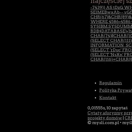
najczęściej s
-7439)) AS tDzG W
SElMEBwxAb-- vGf
CHR(67)&CHR(89)&C
WHERE 4586=4586 O
SYSIBM.SYSDUMMY1)
RDB$DATABASE)='h
CHAR(74)||CHAR(101
(SELECT CHAR(111)
INFORMATION_SCH
(SELECT 'rDuc' FR
(SELECT 'NsXn' FR
CHAR(116)+CHAR(84
Regulamin
Polityka Prywa
Kontakt
0,01555s,
10 zapytań
Cytaty aforyzmy prz
projekty domów
|
CR
© mysli.com.pl • myśl