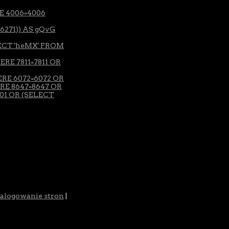
RE 4006=4006
-6271)) AS gQvG
LECT 'heMX' FROM
ERE 7811=7811 OR
ERE 6072=6072 OR
ERE 8647=8647 OR
901 OR (SELECT
alogowanie stron
|