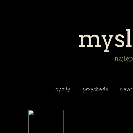
mysl
najlep
cytaty
przysłowia
sławn