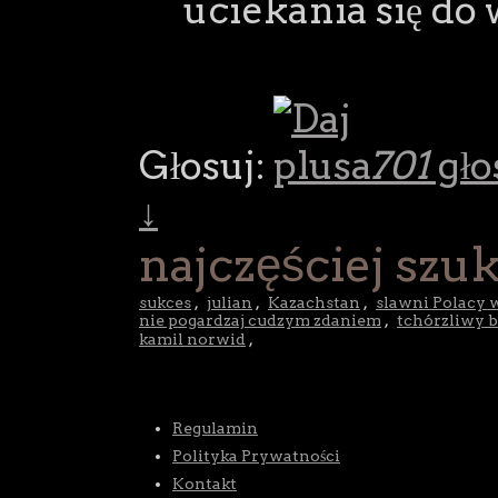
uciekania się do
Głosuj:
701
gło
↓
najczęściej szu
sukces
,
julian
,
Kazachstan
,
slawni Polacy 
nie pogardzaj cudzym zdaniem
,
tchórzliwy bo
kamil norwid
,
Regulamin
Polityka Prywatności
Kontakt