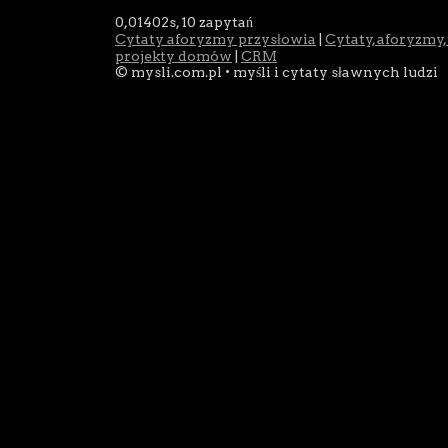
0,01402s,
10 zapytań
Cytaty aforyzmy przysłowia
|
Cytaty, aforyzmy,
projekty domów
|
CRM
© mysli.com.pl • myśli i cytaty sławnych ludzi