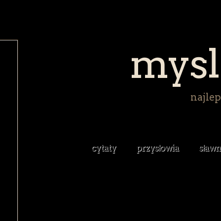
mysl
najlep
cytaty
przysłowia
sławn