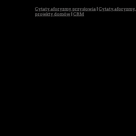
Cytaty aforyzmy przysłowia
|
Cytaty, aforyzmy,
projekty domów
|
CRM