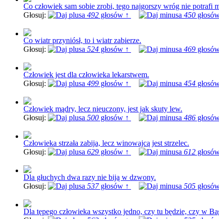
Co człowiek sam sobie zrobi, tego najgorszy wróg nie potrafi m
Głosuj:
492
głosów ↑
450
głosów
Co wiatr przyniósł, to i wiatr zabierze.
Głosuj:
524
głosów ↑
469
głosów
Człowiek jest dla człowieka lekarstwem.
Głosuj:
499
głosów ↑
454
głosów
Człowiek mądry, lecz nieuczony, jest jak skuty lew.
Głosuj:
500
głosów ↑
486
głosów
Człowieka strzała zabija, lecz winowajcą jest strzelec.
Głosuj:
629
głosów ↑
612
głosów
Dla głuchych dwa razy nie biją w dzwony.
Głosuj:
537
głosów ↑
505
głosów
Dla tępego człowieka wszystko jedno, czy tu będzie, czy w Ba