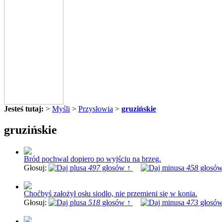
Jesteś tutaj:
>
Myśli
>
Przysłowia
>
gruzińskie
gruzińskie
Bród pochwal dopiero po wyjściu na brzeg.
Głosuj:
497
głosów ↑
458
głosów
Choćbyś założył osłu siodło, nie przemieni się w konia.
Głosuj:
518
głosów ↑
473
głosów