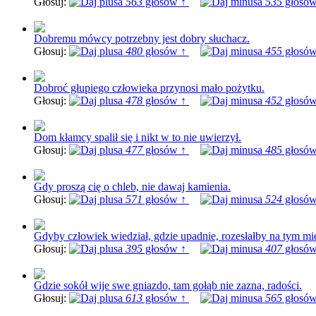
Głosuj:
563
głosów ↑
535
głosów
Dobremu mówcy potrzebny jest dobry słuchacz.
Głosuj:
480
głosów ↑
455
głosów
Dobroć głupiego człowieka przynosi mało pożytku.
Głosuj:
478
głosów ↑
452
głosów
Dom kłamcy spalił się i nikt w to nie uwierzył.
Głosuj:
477
głosów ↑
485
głosów
Gdy proszą cię o chleb, nie dawaj kamienia.
Głosuj:
571
głosów ↑
524
głosów
Gdyby człowiek wiedział, gdzie upadnie, rozesłałby na tym mi
Głosuj:
395
głosów ↑
407
głosów
Gdzie sokół wije swe gniazdo, tam gołąb nie zazna, radości.
Głosuj:
613
głosów ↑
565
głosów