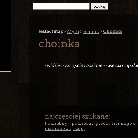
Jesteś tutaj:
>
Myśli
>
Sennik
>
Choinka
choinka
- widzieć - szczęście rodzinne - świeczki zapala
najczęściej szukane:
Potrzebny
,
potrzeba
,
prócz
,
hemingwej
ma arabow
,
ezop
,