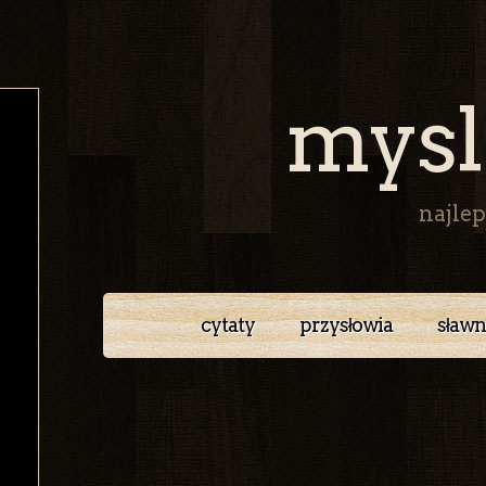
mysl
najlep
cytaty
przysłowia
sławn