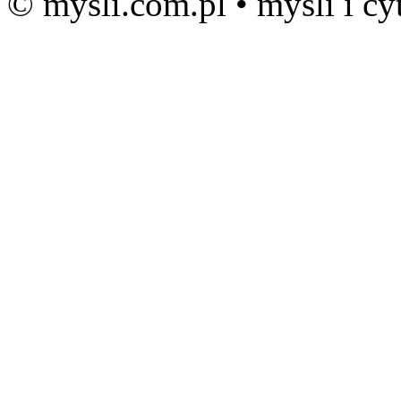
© mysli.com.pl • myśli i cy