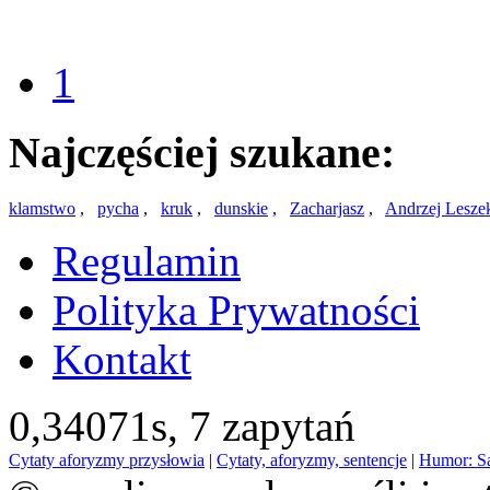
1
Najczęściej szukane:
klamstwo
,
pycha
,
kruk
,
dunskie
,
Zacharjasz
,
Andrzej Lesze
Regulamin
Polityka Prywatności
Kontakt
0,34071s,
7 zapytań
Cytaty aforyzmy przysłowia
|
Cytaty, aforyzmy, sentencje
|
Humor: S