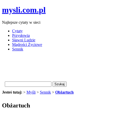
mysli.com.pl
Najlepsze cytaty w sieci
Cytaty
Przysłowia
Sławni Ludzie
Mądrości Życiowe
Sennik
Jesteś tutaj:
>
Myśli
>
Sennik
>
Obżartuch
Obżartuch