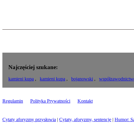
Najczęściej szukane:
kamieni kupa
,
kamieni kupa
,
bojanowski
,
współzawodnictw
Regulamin
Polityka Prywatności
Kontakt
Cytaty aforyzmy przysłowia
|
Cytaty, aforyzmy, sentencje
|
Humor: S