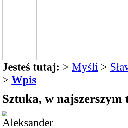
Jesteś tutaj:
>
Myśli
>
Sła
>
Wpis
Sztuka, w najszerszym te