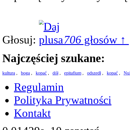
Głosuj:
706
głosów ↑
Najczęściej szukane:
kultura
,
boga
,
kopać
,
dół
,
epitafium
,
odszedł
,
kopać
,
Nul
Regulamin
Polityka Prywatności
Kontakt