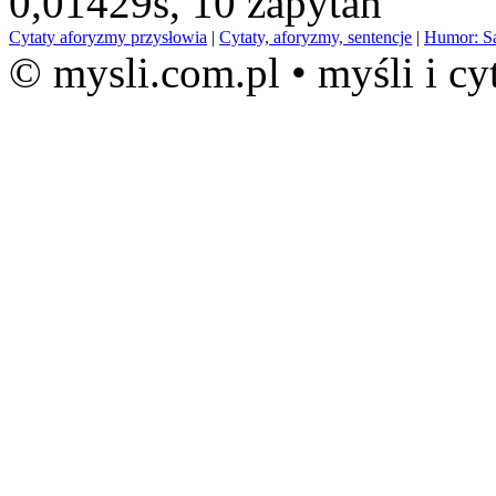
0,01429s,
10 zapytań
Cytaty aforyzmy przysłowia
|
Cytaty, aforyzmy, sentencje
|
Humor: S
© mysli.com.pl • myśli i cy