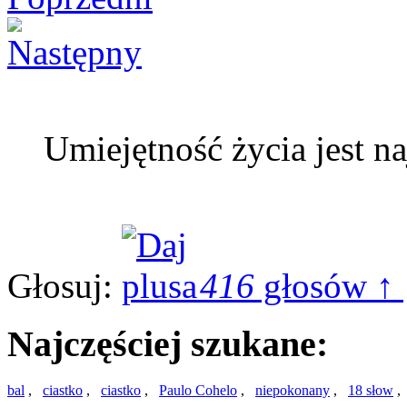
Umiejętność życia jest na
Głosuj:
416
głosów ↑
Najczęściej szukane:
bal
,
ciastko
,
ciastko
,
Paulo Cohelo
,
niepokonany
,
18 słow