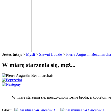
Jesteś tutaj:
>
Myśli
>
Sławni Ludzie
>
Pierre Augustin Beaumarcha
W miarę starzenia się, męż...
W miarę starzenia się, mężczyznom rośnie broda, a kobietom j
Głosuj:
546
głosów ↑
541
głosów ↓