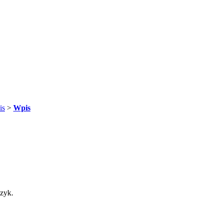
is
>
Wpis
ęzyk.