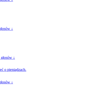
głosów ↓
 głosów ↓
eć o pieniądzach.
głosów ↓