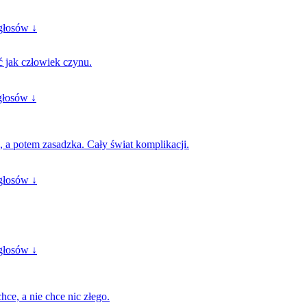
głosów ↓
ć jak człowiek czynu.
głosów ↓
, a potem zasadzka. Cały świat komplikacji.
głosów ↓
głosów ↓
hce, a nie chce nic złego.