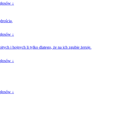
głosów ↓
drością.
głosów ↓
ych i hojnych li tylko dlatego, że na ich zgubie żeruje.
głosów ↓
głosów ↓