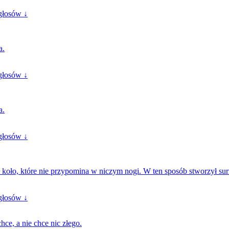
głosów ↓
a.
głosów ↓
a.
głosów ↓
koło, które nie przypomina w niczym nogi. W ten sposób stworzył sur
głosów ↓
hce, a nie chce nic złego.