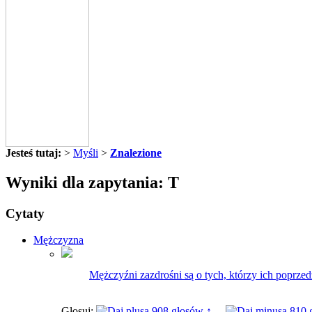
Jesteś tutaj:
>
Myśli
>
Znalezione
Wyniki dla zapytania: T
Cytaty
Mężczyzna
Mężczyźni zazdrośni są o tych, którzy ich poprzedzi
Głosuj:
908 głosów ↑
810 