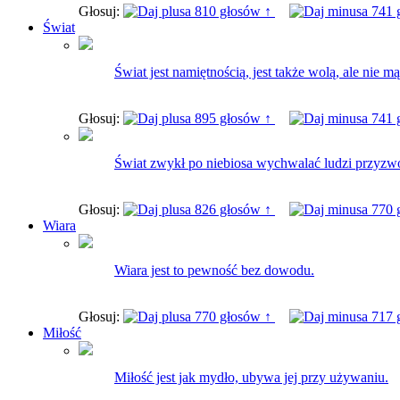
Głosuj:
810 głosów ↑
741 
Świat
Świat jest namiętnością, jest także wolą, ale nie mą
Głosuj:
895 głosów ↑
741 
Świat zwykł po niebiosa wychwalać ludzi przyzwoit
Głosuj:
826 głosów ↑
770 
Wiara
Wiara jest to pewność bez dowodu.
Głosuj:
770 głosów ↑
717 
Miłość
Miłość jest jak mydło, ubywa jej przy używaniu.