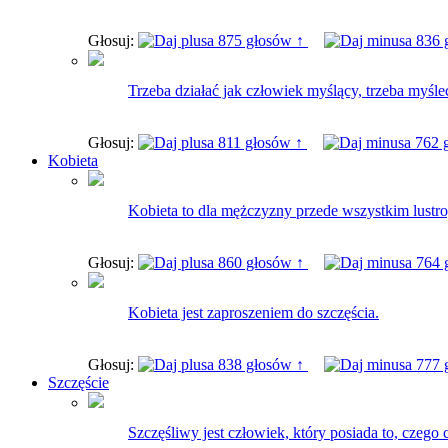
Głosuj:
875 głosów ↑
836 
Trzeba działać jak człowiek myślący, trzeba myśle
Głosuj:
811 głosów ↑
762 
Kobieta
Kobieta to dla mężczyzny przede wszystkim lustro
Głosuj:
860 głosów ↑
764 
Kobieta jest zaproszeniem do szczęścia.
Głosuj:
838 głosów ↑
777 
Szczęście
Szczęśliwy jest człowiek, który posiada to, czego c