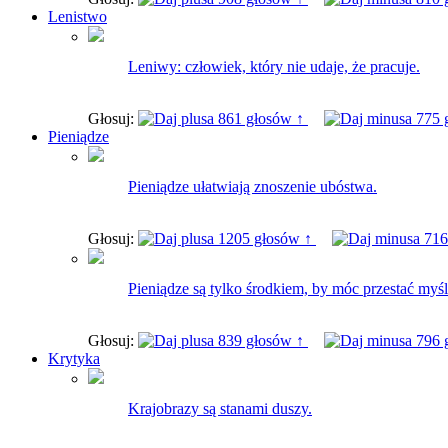
Lenistwo
Leniwy: człowiek, który nie udaje, że pracuje.
Głosuj:
861 głosów ↑
775 
Pieniądze
Pieniądze ułatwiają znoszenie ubóstwa.
Głosuj:
1205 głosów ↑
716
Pieniądze są tylko środkiem, by móc przestać myśl
Głosuj:
839 głosów ↑
796 
Krytyka
Krajobrazy są stanami duszy.