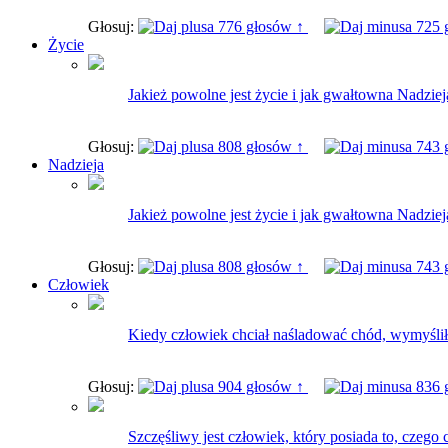
Głosuj:
776 głosów ↑
725 
Życie
Jakież powolne jest życie i jak gwałtowna Nadziej
Głosuj:
808 głosów ↑
743 
Nadzieja
Jakież powolne jest życie i jak gwałtowna Nadziej
Głosuj:
808 głosów ↑
743 
Człowiek
Kiedy człowiek chciał naśladować chód, wymyślił 
Głosuj:
904 głosów ↑
836 
Szczęśliwy jest człowiek, który posiada to, czego c