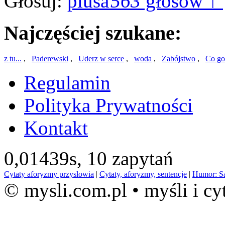
Głosuj:
563
głosów ↑
Najczęściej szukane:
z tu...
,
Paderewski
,
Uderz w serce
,
woda
,
Zabójstwo
,
Co go
Regulamin
Polityka Prywatności
Kontakt
0,01439s,
10 zapytań
Cytaty aforyzmy przysłowia
|
Cytaty, aforyzmy, sentencje
|
Humor: S
© mysli.com.pl • myśli i cy