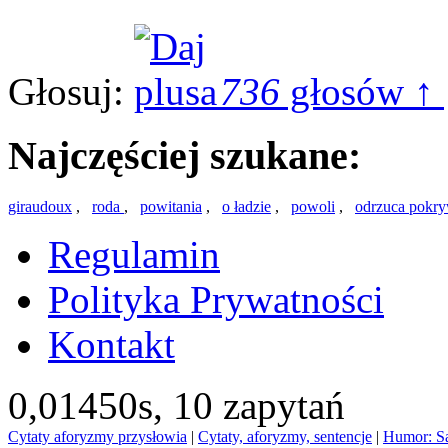
Głosuj:
736
głosów ↑
Najczęściej szukane:
giraudoux
,
roda
,
powitania
,
o ładzie
,
powoli
,
odrzuca pokr
Regulamin
Polityka Prywatności
Kontakt
0,01450s,
10 zapytań
Cytaty aforyzmy przysłowia
|
Cytaty, aforyzmy, sentencje
|
Humor: S