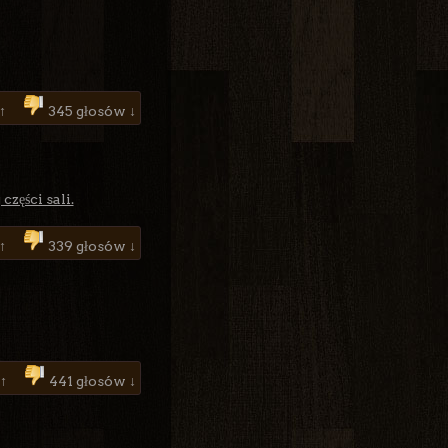
 ↑
345 głosów ↓
zęści sali.
 ↑
339 głosów ↓
 ↑
441 głosów ↓