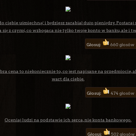
do ciebie uśmiechnąć i będziesz zarabiał dużo pieniędzy. Postaraj s
a się z czymś, co wzbogaca nie tylko twoje konto w banku, ale i t
Głosuj:
660 głosów 
bra cena to niekoniecznie to, co jest napisane na przedmiocie, ale
wart dla ciebie.
Głosuj:
474 głosów
Oceniaj ludzi na podstawie ich serca, nie konta bankowego.
Głosuj:
502 głosów