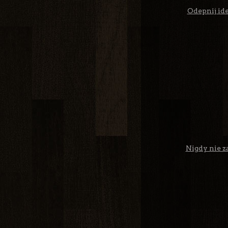
Odepnij ide
Nigdy nie z