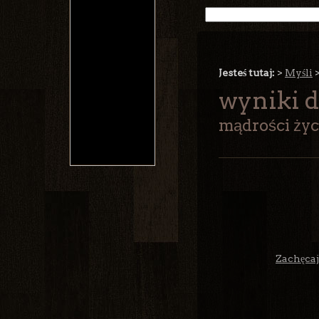
Jesteś tutaj:
>
Myśli
wyniki d
mądrości ży
Zachęcaj