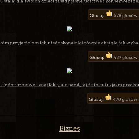
Ustalaj dla swoich dzieci zasady jasne, uczciwe i konsekwentne.
Głosuj:
578 głosów
im przyjaciołom ich niedoskonałości równie chętnie, jak wybacz
Głosuj:
487 głosów
 się do rozmowy i znaj fakty, ale pamiętaj, że to entuzjazm przekon
Głosuj:
470 głosów
Biznes