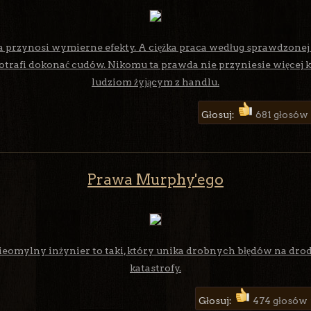
a przynosi wymierne efekty. A ciężka praca według sprawdzone
trafi dokonać cudów. Nikomu ta prawda nie przyniesie więcej k
ludziom żyjącym z handlu.
Głosuj:
681 głosów
Prawa Murphy'ego
ieomylny inżynier to taki, który unika drobnych błędów na drod
katastrofy.
Głosuj:
474 głosów