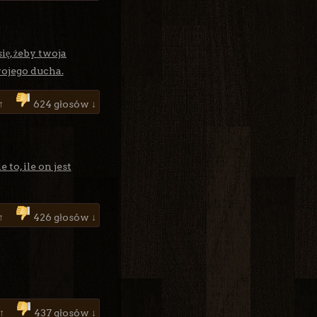
ię, żeby twoja
wojego ducha.
↑
624 głosów ↓
 to, ile on jest
 ↑
426 głosów ↓
 ↑
437 głosów ↓