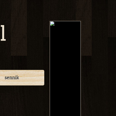
l
sennik