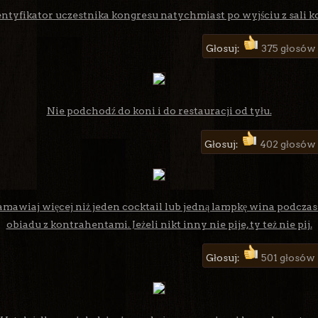
ntyfikator uczestnika kongresu natychmiast po wyjściu z sali 
Głosuj:
375 głosów
Nie podchodź do koni i do restauracji od tyłu.
Głosuj:
402 głosów
amawiaj więcej niż jeden cocktail lub jedną lampkę wina podcza
obiadu z kontrahentami. Jeżeli nikt inny nie pije, ty też nie pij.
Głosuj:
501 głosów