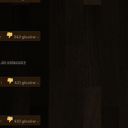
 ↑
343 głosów ↓
się opłacony
 ↑
421 głosów ↓
 ↑
410 głosów ↓