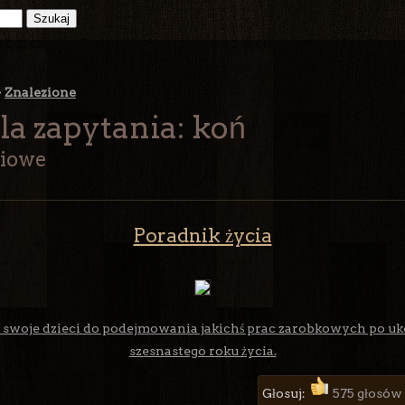
>
Znalezione
la zapytania: koń
ciowe
Poradnik życia
 swoje dzieci do podejmowania jakichś prac zarobkowych po u
szesnastego roku życia.
Głosuj:
575 głosów