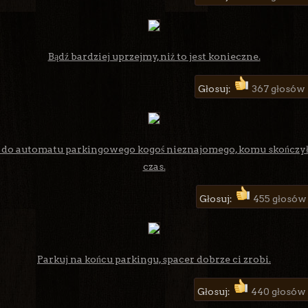
Bądź bardziej uprzejmy, niż to jest konieczne.
Głosuj:
367 głosów
 do automatu parkingowego kogoś nieznajomego, komu skończył 
czas.
Głosuj:
455 głosów
Parkuj na końcu parkingu, spacer dobrze ci zrobi.
Głosuj:
440 głosów