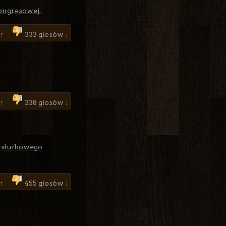
kongresowej.
 ↑
333 głosów ↓
 ↑
338 głosów ↓
s służbowego
 ↑
455 głosów ↓