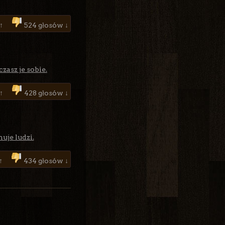
 ↑
524 głosów ↓
asz je sobie.
 ↑
428 głosów ↓
uje ludzi.
 ↑
434 głosów ↓