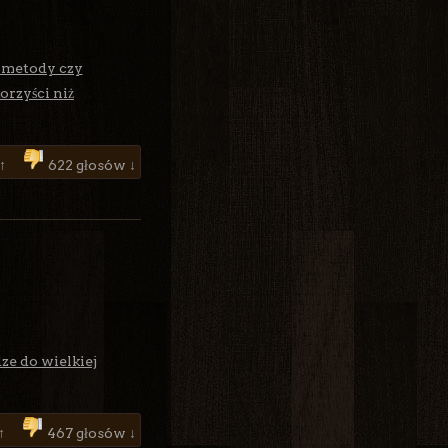
j metody czy
orzyści niż
 ↑
622 głosów ↓
ze do wielkiej
 ↑
467 głosów ↓