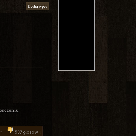
Dodaj wpis
kończeniu
 ↑
537 głosów ↓