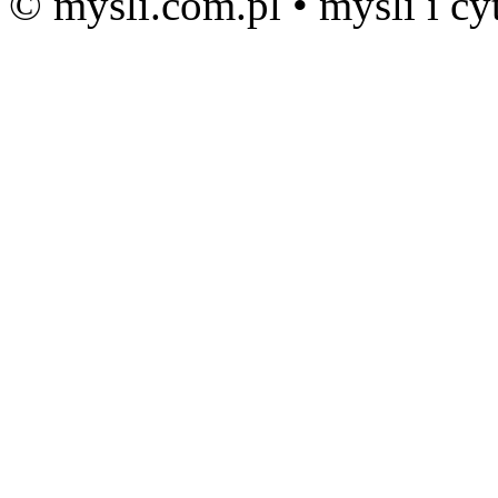
© mysli.com.pl • myśli i cy