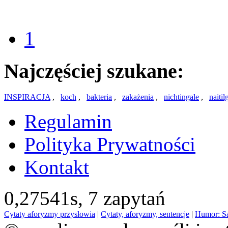
1
Najczęściej szukane:
INSPIRACJA
,
koch
,
bakteria
,
zakażenia
,
nichtingale
,
naitil
Regulamin
Polityka Prywatności
Kontakt
0,27541s,
7 zapytań
Cytaty aforyzmy przysłowia
|
Cytaty, aforyzmy, sentencje
|
Humor: S