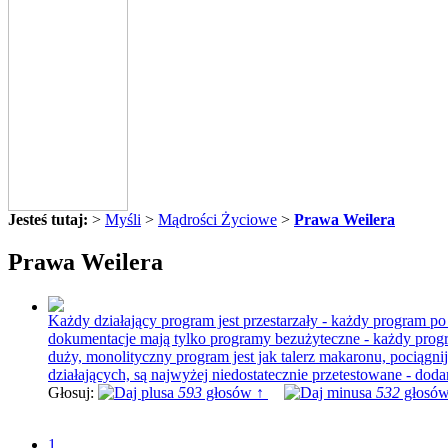
Jesteś tutaj:
>
Myśli
>
Mądrości Życiowe
>
Prawa Weilera
Prawa Weilera
Każdy działający program jest przestarzały - każdy program po 
dokumentacje mają tylko programy bezużyteczne - każdy progra
duży, monolityczny program jest jak talerz makaronu, pociągnij
działających, są najwyżej niedostatecznie przetestowane - do
Głosuj:
593
głosów ↑
532
głosów
1