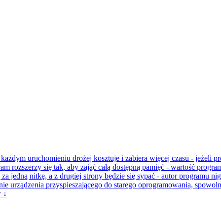
każdym uruchomieniu drożej kosztuje i zabiera więcej czasu - jeżeli pr
m rozszerzy się tak, aby zająć całą dostępną pamięć - wartość progra
 za jedną nitkę, a z drugiej strony będzie się sypać - autor programu 
danie urządzenia przyspieszającego do starego oprogramowania, spowol
 ↓