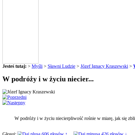
Jesteś tutaj:
>
Myśli
>
Sławni Ludzie
>
Józef Ignacy Kraszewski
>
W podróży i w życiu niecier...
W podróży i w życiu niecierpliwość rośnie w miarę, jak się zbl
Głosuj:
606
głosów ↑
426
głosów ↓