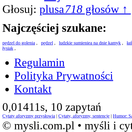
Głosuj:
718
głosów ↑
Najczęściej szukane:
pędzel do golenia
,
pędzel
,
ludzkie sumieniea na dnie kamyk
,
ła
łysiak
,
Regulamin
Polityka Prywatności
Kontakt
0,01411s,
10 zapytań
Cytaty aforyzmy przysłowia
|
Cytaty, aforyzmy, sentencje
|
Humor: S
© mysli.com.pl • myśli i cy