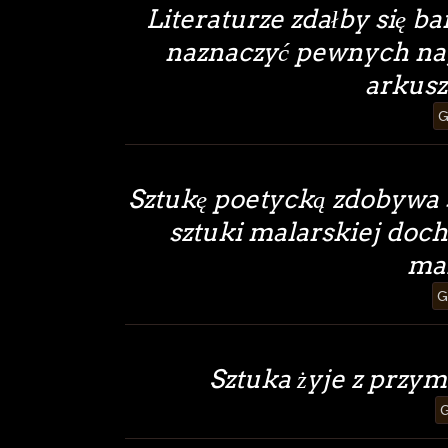
Literaturze zdałby się b
naznaczyć pewnych nag
arkus
G
Sztukę poetycką zdobywa 
sztuki malarskiej doch
ma
G
Sztuka żyje z przym
G