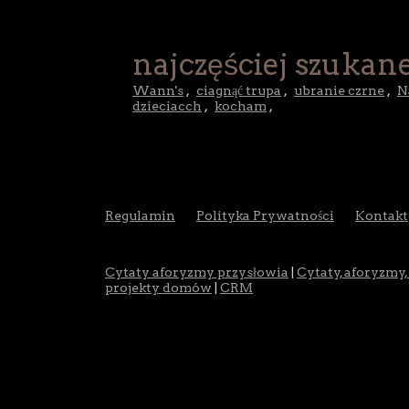
najczęściej szukane
Wann's
,
ciagnąć trupa
,
ubranie czrne
,
N
dzieciacch
,
kocham
,
Regulamin
Polityka Prywatności
Kontakt
Cytaty aforyzmy przysłowia
|
Cytaty, aforyzmy,
projekty domów
|
CRM