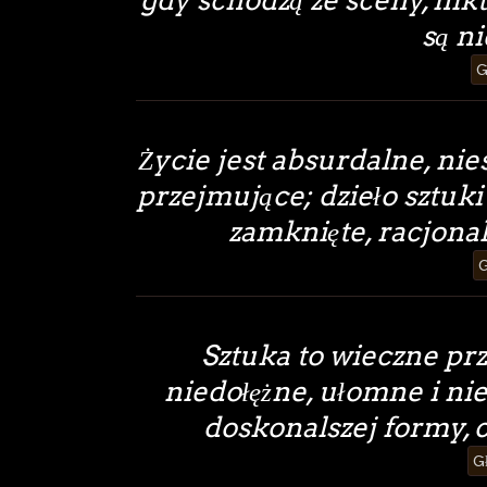
gdy schodzą ze sceny, nikt
są ni
G
Życie jest absurdalne, nie
przejmujące; dzieło sztuki
zamknięte, racjonal
G
Sztuka to wieczne pr
niedołężne, ułomne i nie
doskonalszej formy, c
G