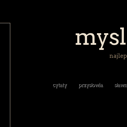
mysl
najlep
cytaty
przysłowia
sławn