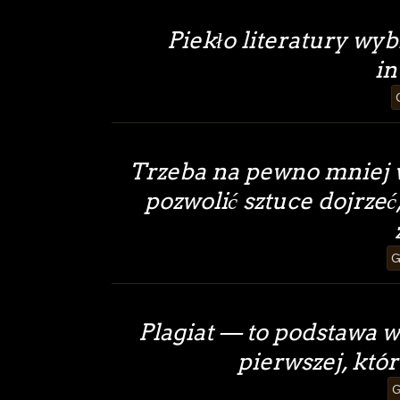
Piekło literatury wy
in
Trzeba na pewno mniej w
pozwolić sztuce dojrzeć
G
Plagiat — to podstawa ws
pierwszej, któr
G