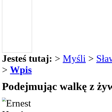
Jesteś tutaj:
>
Myśli
>
Sła
>
Wpis
Podejmując walkę z żywi