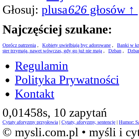
Głosuj:
626
głosów ↑
Najczęściej szukane:
Oprócz patrzenia
,
Kobiety uwielbiają byc adorowane
,
Banki w kr
ster trzymają, nawet wówczas, gdy go już nie mają
,
Dzban
,
Dzban
Regulamin
Polityka Prywatności
Kontakt
0,01458s,
10 zapytań
Cytaty aforyzmy przysłowia
|
Cytaty, aforyzmy, sentencje
|
Humor: S
© mysli.com.pl • myśli i cy